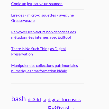
Copie un jeu, sauve un saumon
Lire des « micro-disquettes » avec une
Greaseweazle
Renvoyer les valeurs non décodées des
métadonnées internes avec Exiftool
There Is No Such Thing as Digital
Preservation
Manipuler des collections patrimoniales
numériques : ma formation idéale
bash
dc3dd
digital forensics
dd
Exiftool