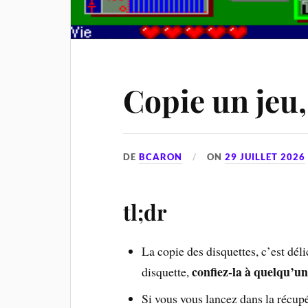
Copie un jeu
DE
BCARON
ON
29 JUILLET 2026
tl;dr
La copie des disquettes, c’est déli
confiez-la à quelqu’un 
disquette,
Si vous vous lancez dans la récup