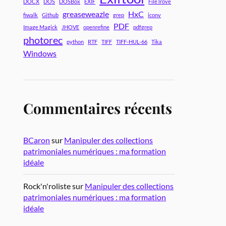
DOCX
DOS
DOSBox
EXIF
FileTrove
greaseweazle
HxC
fiwalk
Github
grep
iconv
PDF
Image Magick
JHOVE
openrefine
pdfgrep
photorec
python
RTF
TIFF
TIFF-HUL-66
Tika
Windows
Commentaires récents
BCaron
sur
Manipuler des collections
patrimoniales numériques : ma formation
idéale
Rock'n'roliste
sur
Manipuler des collections
patrimoniales numériques : ma formation
idéale